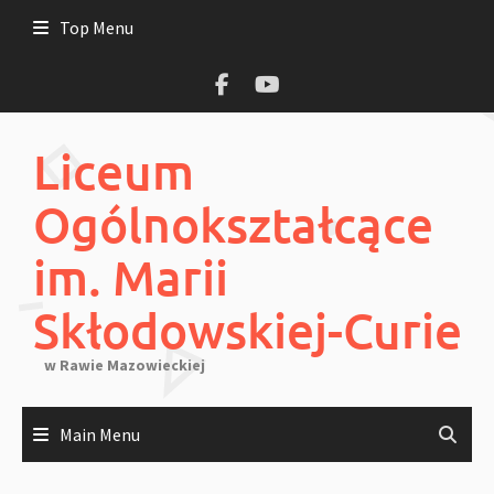
Skip
Top Menu
to
content
Liceum
Ogólnokształcące
im. Marii
Skłodowskiej-Curie
w Rawie Mazowieckiej
Main Menu