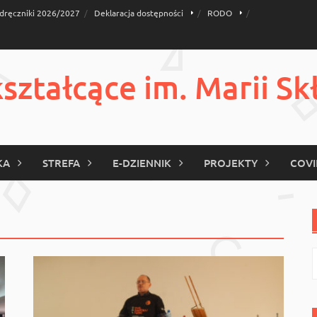
dręczniki 2026/2027
Deklaracja dostępności
RODO
ztałcące im. Marii Sk
KA
STREFA
E-DZIENNIK
PROJEKTY
COVI
S