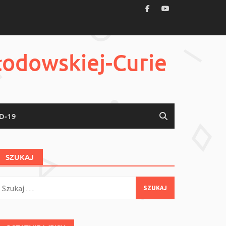
łodowskiej-Curie
D-19
SZUKAJ
zukaj: