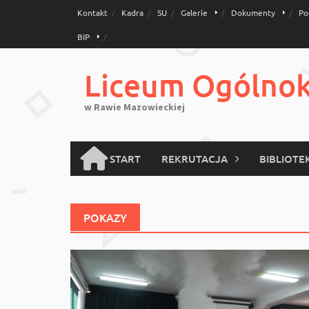
Skip
Kontakt
Kadra
SU
Galerie
Dokumenty
Po
to
BIP
content
Liceum Ogólnoks
w Rawie Mazowieckiej
START
REKRUTACJA
BIBLIOTE
POKAZY