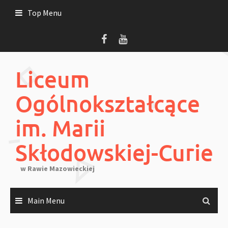
Skip
Top Menu
to
content
Liceum
Ogólnokształcące
im. Marii
Skłodowskiej-Curie
w Rawie Mazowieckiej
Main Menu