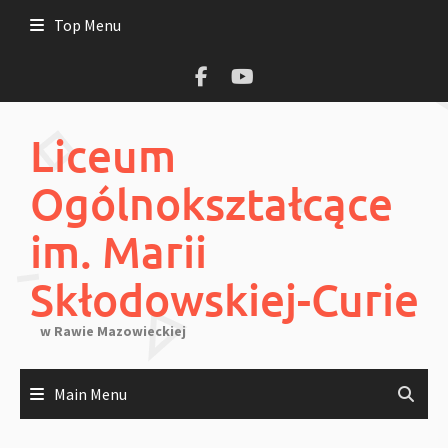
Skip
Top Menu
to
content
Liceum
Ogólnokształcące
im. Marii
Skłodowskiej-Curie
w Rawie Mazowieckiej
Main Menu