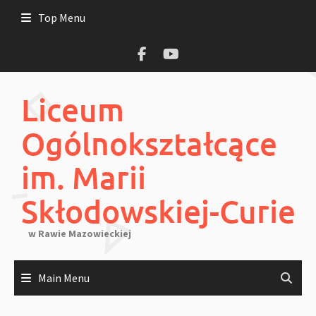
Skip
Top Menu
to
content
Liceum
Ogólnokształcące
im. Marii
Skłodowskiej-Curie
w Rawie Mazowieckiej
Main Menu