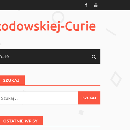
łodowskiej-Curie
D-19
SZUKAJ
zukaj:
OSTATNIE WPISY