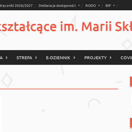
dręczniki 2026/2027
Deklaracja dostępności
RODO
BIP
ztałcące im. Marii Sk
KA
STREFA
E-DZIENNIK
PROJEKTY
COVI
S