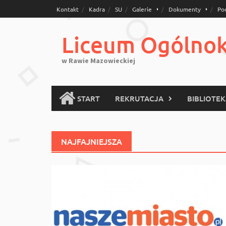
Skip
Kontakt
Kadra
SU
Galerie
Dokumenty
Po
to
content
Liceum Ogólnoks
w Rawie Mazowieckiej
START
REKRUTACJA
BIBLIOTE
NAJFAJNIEJSZA