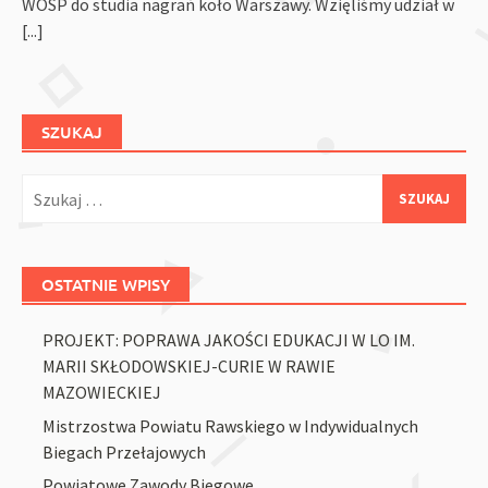
WOŚP do studia nagrań koło Warszawy. Wzięliśmy udział w
[...]
SZUKAJ
Szukaj:
OSTATNIE WPISY
PROJEKT: POPRAWA JAKOŚCI EDUKACJI W LO IM.
MARII SKŁODOWSKIEJ-CURIE W RAWIE
MAZOWIECKIEJ
Mistrzostwa Powiatu Rawskiego w Indywidualnych
Biegach Przełajowych
Powiatowe Zawody Biegowe