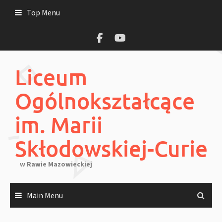
Skip
Top Menu
to
content
Liceum
Ogólnokształcące
im. Marii
Skłodowskiej-Curie
w Rawie Mazowieckiej
Main Menu