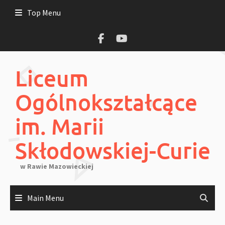
Skip
Top Menu
to
content
Liceum
Ogólnokształcące
im. Marii
Skłodowskiej-Curie
w Rawie Mazowieckiej
Main Menu