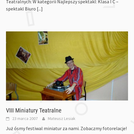
Teatralnych: W kategorii Najlepszy spektakl: Klasa I C –
spektakl Biuro
[...]
VIII Miniatury Teatralne
23 marca 2007
Mateusz Lesiak
Już ósmy festiwal miniatur za nami. Zobaczmy fotorelacje!