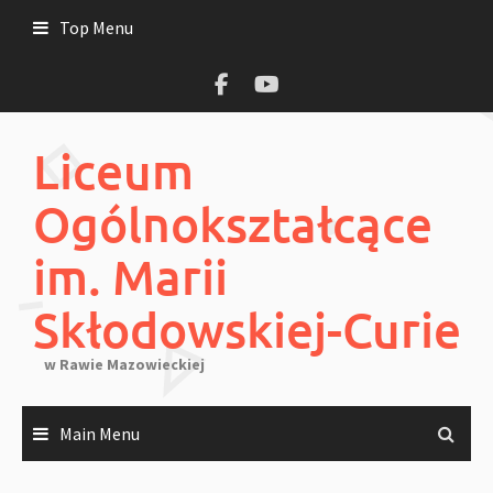
Skip
Top Menu
to
content
Liceum
Ogólnokształcące
im. Marii
Skłodowskiej-Curie
w Rawie Mazowieckiej
Main Menu