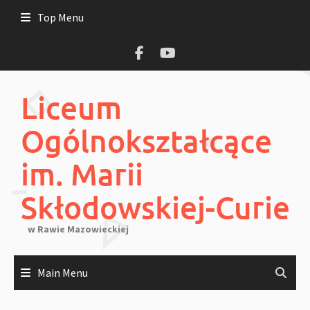
Skip
Top Menu
to
content
Liceum
Ogólnokształcące
im. Marii
Skłodowskiej-Curie
w Rawie Mazowieckiej
Main Menu