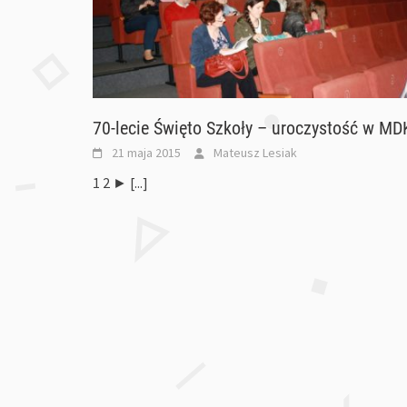
70-lecie Święto Szkoły – uroczystość w MD
21 maja 2015
Mateusz Lesiak
1 2 ►
[...]