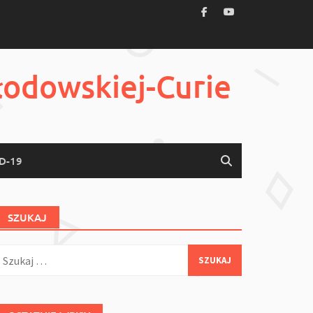
łodowskiej-Curie
D-19
SZUKAJ
zukaj: