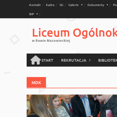
Skip
Kontakt
Kadra
SU
Galerie
Dokumenty
Po
to
BIP
content
Liceum Ogólnoks
w Rawie Mazowieckiej
START
REKRUTACJA
BIBLIOTE
MDK