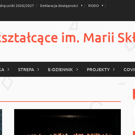
dręczniki 2026/2027
Deklaracja dostępności
RODO
ztałcące im. Marii Sk
KA
STREFA
E-DZIENNIK
PROJEKTY
COVI
S