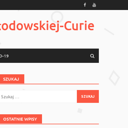
łodowskiej-Curie
D-19
SZUKAJ
zukaj:
OSTATNIE WPISY