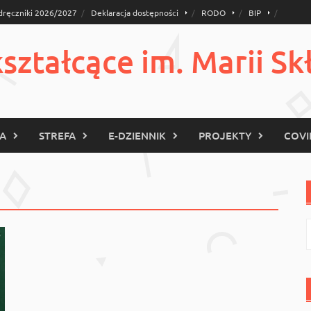
dręczniki 2026/2027
Deklaracja dostępności
RODO
BIP
ztałcące im. Marii Sk
KA
STREFA
E-DZIENNIK
PROJEKTY
COVI
S