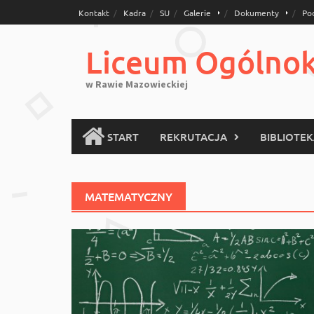
Skip
Kontakt
Kadra
SU
Galerie
Dokumenty
Po
to
content
Liceum Ogólnoks
w Rawie Mazowieckiej
START
REKRUTACJA
BIBLIOTE
MATEMATYCZNY