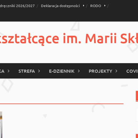
dręczniki 2026/2027
Deklaracja dostępności
RODO
ztałcące im. Marii Sk
KA
STREFA
E-DZIENNIK
PROJEKTY
COVI
S