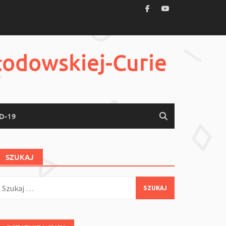
łodowskiej-Curie
D-19
SZUKAJ
zukaj: