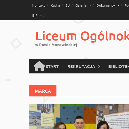
Skip
Kontakt
Kadra
SU
Galerie
Dokumenty
Po
to
BIP
content
Liceum Ogólnoks
w Rawie Mazowieckiej
START
REKRUTACJA
BIBLIOTE
MARCA