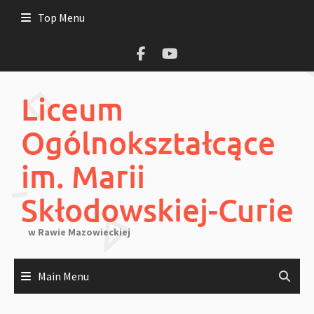
Skip
Top Menu
to
content
Liceum
Ogólnokształcące
im. Marii
Skłodowskiej-Curie
w Rawie Mazowieckiej
Main Menu