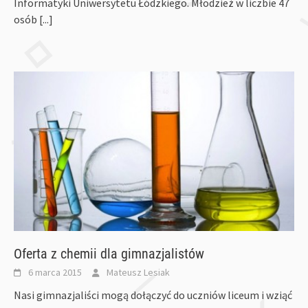
Informatyki Uniwersytetu Łódzkiego. Młodzież w liczbie 47
osób
[...]
Oferta z chemii dla gimnazjalistów
6 marca 2015
Mateusz Lesiak
Nasi gimnazjaliści mogą dołączyć do uczniów liceum i wziąć