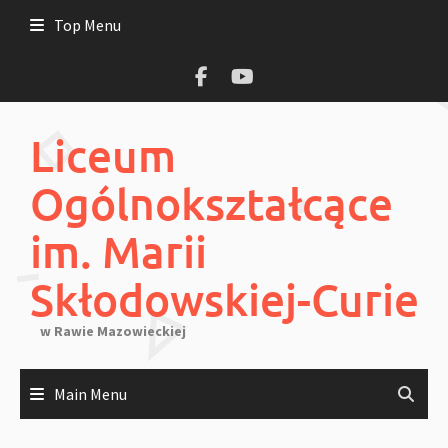
Skip
Top Menu
to
content
Liceum
Ogólnokształcące
im. Marii
Skłodowskiej-Curie
w Rawie Mazowieckiej
Main Menu