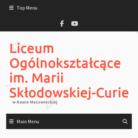
Skip
Top Menu
to
content
Liceum
Ogólnokształcące
im. Marii
Skłodowskiej-Curie
w Rawie Mazowieckiej
Main Menu