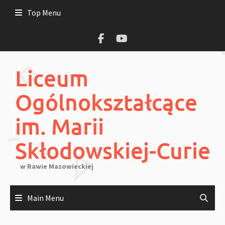
Skip
Top Menu
to
content
Liceum
Ogólnokształcące
im. Marii
Skłodowskiej-Curie
w Rawie Mazowieckiej
Main Menu