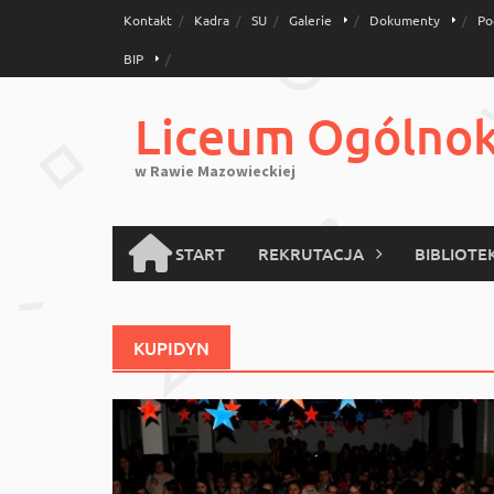
Skip
Kontakt
Kadra
SU
Galerie
Dokumenty
Po
to
BIP
content
Liceum Ogólnoks
w Rawie Mazowieckiej
START
REKRUTACJA
BIBLIOTE
KUPIDYN