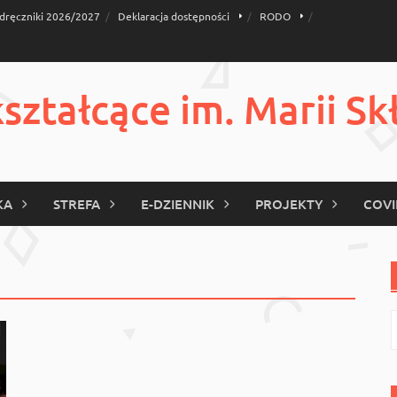
dręczniki 2026/2027
Deklaracja dostępności
RODO
ztałcące im. Marii Sk
KA
STREFA
E-DZIENNIK
PROJEKTY
COVI
S