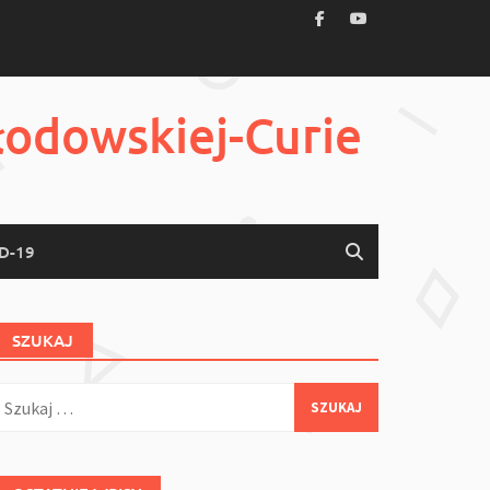
łodowskiej-Curie
D-19
SZUKAJ
zukaj: