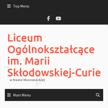
Skip
Top Menu
to
content
Liceum
Ogólnokształcące
im. Marii
Skłodowskiej-Curie
w Rawie Mazowieckiej
Main Menu