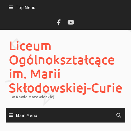
Skip
Top Menu
to
content
Liceum
Ogólnokształcące
im. Marii
Skłodowskiej-Curie
w Rawie Mazowieckiej
Main Menu