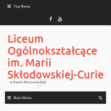
Skip
Top Menu
to
content
Liceum
Ogólnokształcące
im. Marii
Skłodowskiej-Curie
w Rawie Mazowieckiej
Main Menu