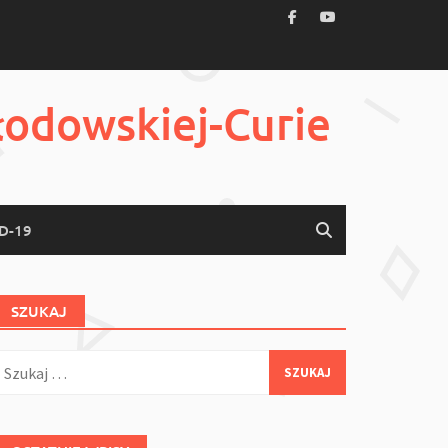
łodowskiej-Curie
D-19
SZUKAJ
zukaj: