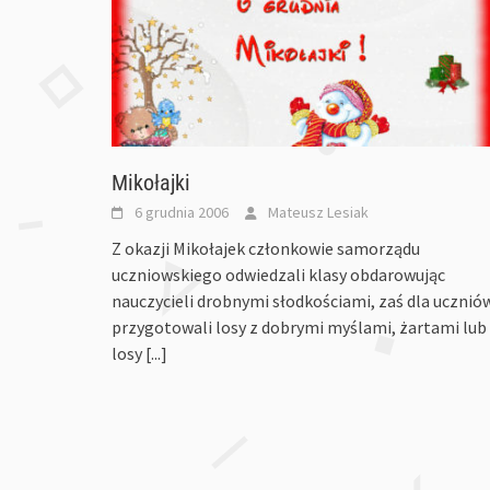
Mikołajki
6 grudnia 2006
Mateusz Lesiak
Z okazji Mikołajek członkowie samorządu
uczniowskiego odwiedzali klasy obdarowując
nauczycieli drobnymi słodkościami, zaś dla ucznió
przygotowali losy z dobrymi myślami, żartami lub
losy
[...]