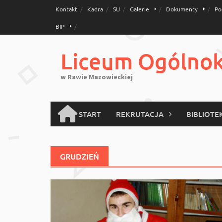
Skip
Kontakt
Kadra
SU
Galerie
Dokumenty
Po
to
BIP
content
Liceum Ogólnoks
w Rawie Mazowieckiej
START
REKRUTACJA
BIBLIOTE
GRUDZIEŃ