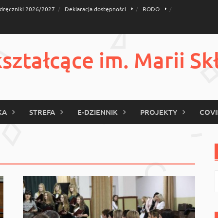
dręczniki 2026/2027
Deklaracja dostępności
RODO
ztałcące im. Marii Sk
KA
STREFA
E-DZIENNIK
PROJEKTY
COVI
S