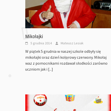
Mikołajki
5 grudnia 2014
Mateusz Lesiak
W piątek 5 grudnia w naszej szkole odbyły się
mikołajki oraz dzień kolorowy czerwony. Mikołaj
waz z pomocnikami rozdawał słodkości zarówno
uczniom jak i
[...]