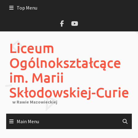
Skip
Top Menu
to
content
Liceum
Ogólnokształcące
im. Marii
Skłodowskiej-Curie
w Rawie Mazowieckiej
Main Menu