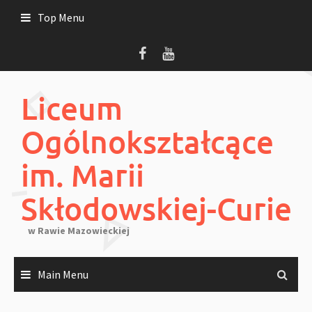
Skip
Top Menu
to
content
Liceum
Ogólnokształcące
im. Marii
Skłodowskiej-Curie
w Rawie Mazowieckiej
Main Menu