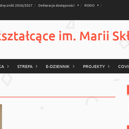
dręczniki 2026/2027
Deklaracja dostępności
RODO
ztałcące im. Marii Sk
KA
STREFA
E-DZIENNIK
PROJEKTY
COVI
S