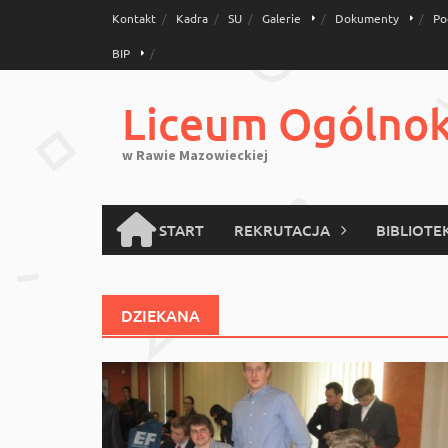
Skip
Kontakt
Kadra
SU
Galerie
Dokumenty
Po
to
BIP
content
Liceum Ogólnoks
w Rawie Mazowieckiej
START
REKRUTACJA
BIBLIOTE
DZIEKANA