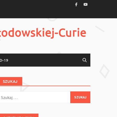
łodowskiej-Curie
D-19
SZUKAJ
zukaj: