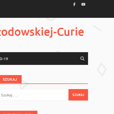
łodowskiej-Curie
D-19
SZUKAJ
zukaj: