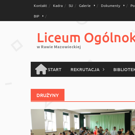
Skip
Kontakt
Kadra
SU
Galerie
Dokumenty
Po
to
BIP
content
Liceum Ogólnoks
w Rawie Mazowieckiej
START
REKRUTACJA
BIBLIOTE
DRUŻYNY