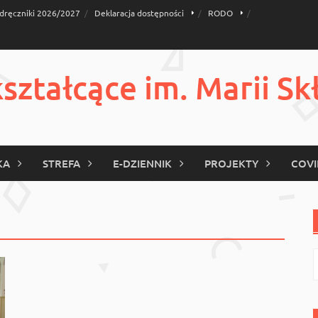
dręczniki 2026/2027
Deklaracja dostępności
RODO
ztałcące im. Marii Sk
KA
STREFA
E-DZIENNIK
PROJEKTY
COVI
S