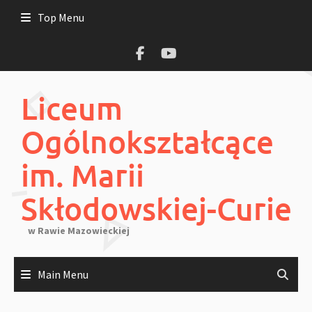
Skip
Top Menu
to
content
Liceum
Ogólnokształcące
im. Marii
Skłodowskiej-Curie
w Rawie Mazowieckiej
Main Menu