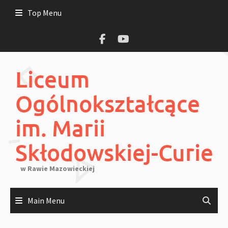
Skip
Top Menu
to
content
Liceum
Ogólnokształcące
im. Marii
Skłodowskiej-Curie
w Rawie Mazowieckiej
Main Menu