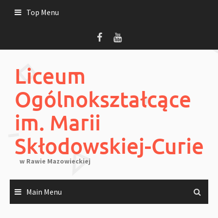
Skip
Top Menu
to
content
Liceum
Ogólnokształcące
im. Marii
Skłodowskiej-Curie
w Rawie Mazowieckiej
Main Menu