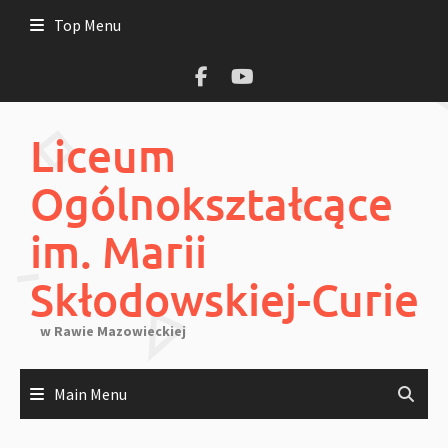
Skip
Top Menu
to
content
Liceum
Ogólnokształcące
im. Marii
Skłodowskiej-Curie
w Rawie Mazowieckiej
Main Menu