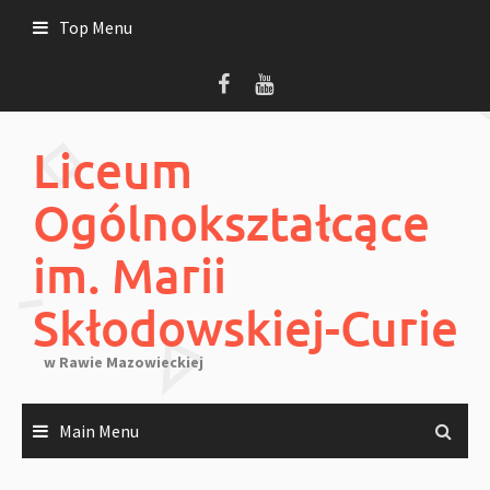
Skip
Top Menu
to
content
Liceum
Ogólnokształcące
im. Marii
Skłodowskiej-Curie
w Rawie Mazowieckiej
Main Menu