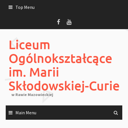
Skip
Top Menu
to
content
Liceum
Ogólnokształcące
im. Marii
Skłodowskiej-Curie
w Rawie Mazowieckiej
Main Menu