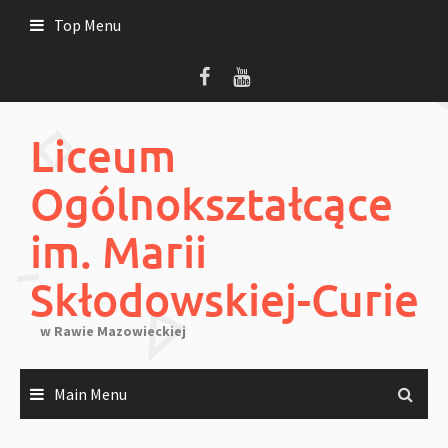
Skip
Top Menu
to
content
Liceum
Ogólnokształcące
im. Marii
Skłodowskiej-Curie
w Rawie Mazowieckiej
Main Menu