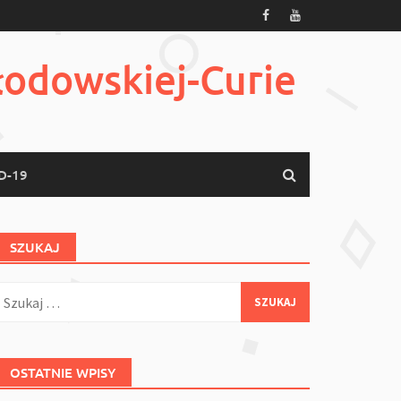
łodowskiej-Curie
D-19
SZUKAJ
zukaj:
OSTATNIE WPISY