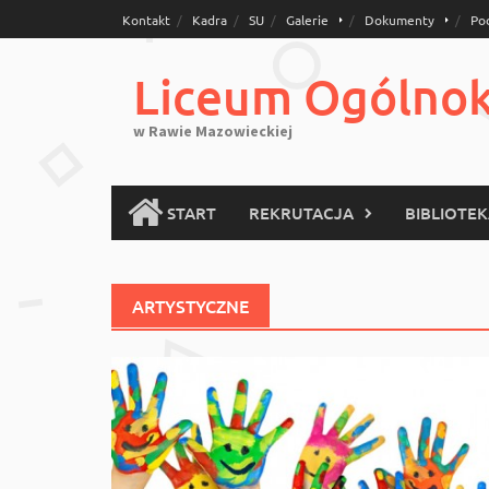
Skip
Kontakt
Kadra
SU
Galerie
Dokumenty
Po
to
content
Liceum Ogólnoks
w Rawie Mazowieckiej
START
REKRUTACJA
BIBLIOTE
ARTYSTYCZNE