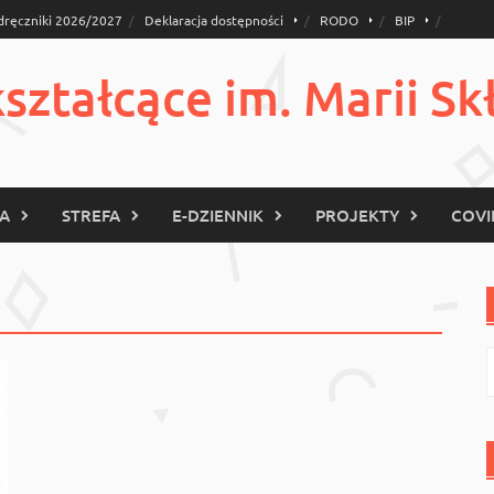
dręczniki 2026/2027
Deklaracja dostępności
RODO
BIP
ztałcące im. Marii Sk
KA
STREFA
E-DZIENNIK
PROJEKTY
COVI
S