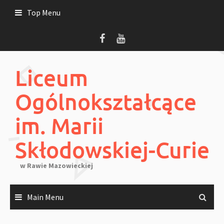
Skip
Top Menu
to
content
Liceum
Ogólnokształcące
im. Marii
Skłodowskiej-Curie
w Rawie Mazowieckiej
Main Menu