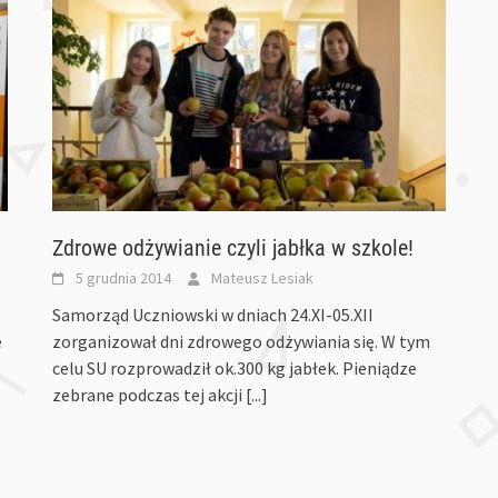
Zdrowe odżywianie czyli jabłka w szkole!
5 grudnia 2014
Mateusz Lesiak
Samorząd Uczniowski w dniach 24.XI-05.XII
e
zorganizował dni zdrowego odżywiania się. W tym
celu SU rozprowadził ok.300 kg jabłek. Pieniądze
zebrane podczas tej akcji
[...]