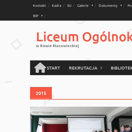
Skip
Kontakt
Kadra
SU
Galerie
Dokumenty
Po
to
BIP
content
Liceum Ogólnoks
w Rawie Mazowieckiej
START
REKRUTACJA
BIBLIOTE
2015