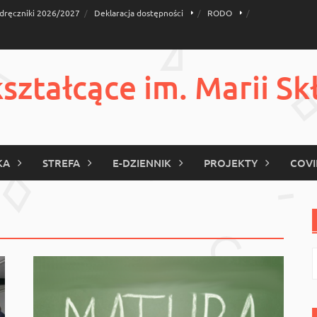
dręczniki 2026/2027
Deklaracja dostępności
RODO
ztałcące im. Marii Sk
KA
STREFA
E-DZIENNIK
PROJEKTY
COVI
S