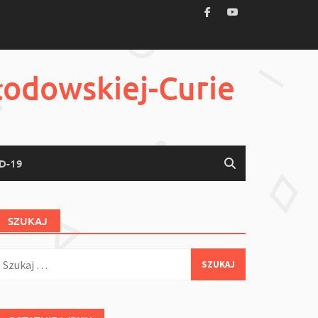
łodowskiej-Curie
D-19
SZUKAJ
zukaj: