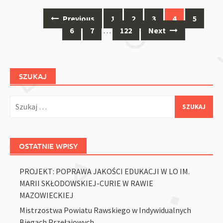
Posts
Previous
1
2
3
4
5
navigation
6
7
…
122
Next
SZUKAJ
Szukaj:
OSTATNIE WPISY
PROJEKT: POPRAWA JAKOŚCI EDUKACJI W LO IM.
MARII SKŁODOWSKIEJ-CURIE W RAWIE
MAZOWIECKIEJ
Mistrzostwa Powiatu Rawskiego w Indywidualnych
Biegach Przełajowych