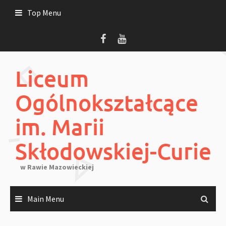
Skip
Top Menu
to
content
Liceum
Ogólnokształcące
im. Marii
Skłodowskiej-Curie
w Rawie Mazowieckiej
Main Menu