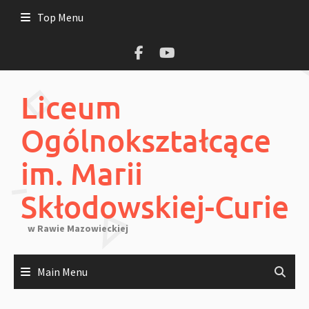
Skip
Top Menu
to
content
Liceum
Ogólnokształcące
im. Marii
Skłodowskiej-Curie
w Rawie Mazowieckiej
Main Menu