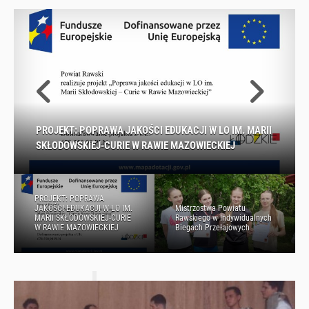
PROJEKT: POPRAWA JAKOŚCI EDUKACJI W LO IM. MARII
Mistrzostwa Powiatu Rawskiego w Indywidualnych
Wyróżnienie za film promujący szkołę w XXIII Targach
SKŁODOWSKIEJ-CURIE W RAWIE MAZOWIECKIEJ
Biegach Przełajowych
Powiatowe Zawody Biegowe
Edukacyjnych
Licealiada chłopców – 29.04.2025 r.
PROJEKT: POPRAWA
JAKOŚCI EDUKACJI W LO IM.
Mistrzostwa Powiatu
MARII SKŁODOWSKIEJ-CURIE
Rawskiego w Indywidualnych
W RAWIE MAZOWIECKIEJ
Biegach Przełajowych