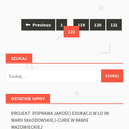
Posts
Previous
1
…
119
120
121
navigation
122
SZUKAJ
Szukaj:
OSTATNIE WPISY
PROJEKT: POPRAWA JAKOŚCI EDUKACJI W LO IM.
MARII SKŁODOWSKIEJ-CURIE W RAWIE
MAZOWIECKIEJ