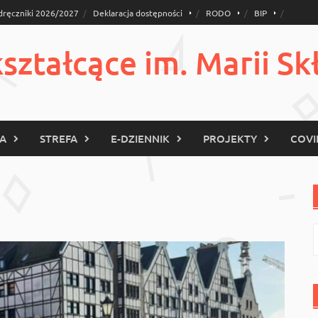
dręczniki 2026/2027
Deklaracja dostępności
RODO
BIP
ztałcące im. Marii Sk
KA
STREFA
E-DZIENNIK
PROJEKTY
COVI
S