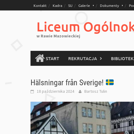
Skip
Kontakt
Kadra
SU
Galerie
Dokumenty
Po
to
content
Liceum Ogólnoks
w Rawie Mazowieckiej
START
REKRUTACJA
BIBLIOTE
Hälsningar från Sverige!
18 października 2024
Bartosz Tulin