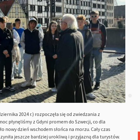
iernika 2024 r.) rozpoczęła się od zwiedzania z
oc płynęliśmy z Gdyni promem do Szwecji, co dla
ało nowy dzień wschodem słońca na morzu. Cały czas
yniła jeszcze bardziej urokliwą i przyjazną dla turystów.